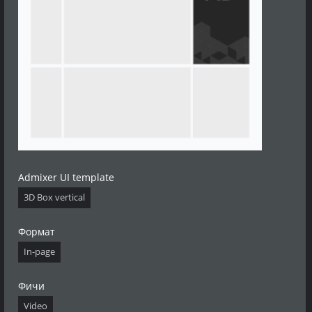
Admixer UI template
3D Box vertical
Формат
In-page
Фичи
Video