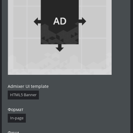
Admixer UI template
HTML5 Banner
Формат
In-page
Фичи