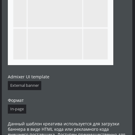
Admixer UI template
External banner
Формат
In-page
Данный шаблон креатива используется для загрузки
баннера в виде HTML кода или рекламного кода
внешнего поставщика. Доступен преимущественно для