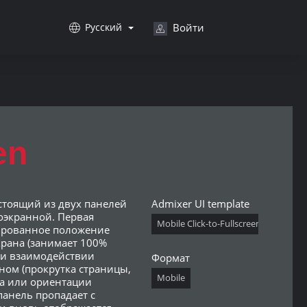
Русский
Войти
en
стоящий из двух панелей
Admixer UI template
оэкранной. Первая
Mobile Click-to-Fullscreen
ированное положение
крана (занимает 100%
ри взаимодействии
Формат
аном (прокрутка страницы,
Mobile
а или ориентации
панель пропадает с