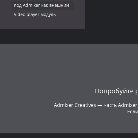
Код Admixer как внешний
Video player модуль
Попробуйте р
Admixer.Creatives — часть Admixe
Если