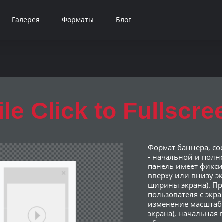
Галерея
Форматы
Блог
le Click to Fullscre
Формат баннера, со
- начальной и полн
панель имеет фикс
вверху или внизу э
ширины экрана). П
пользователя с экр
изменение масштаб
экрана), начальная 