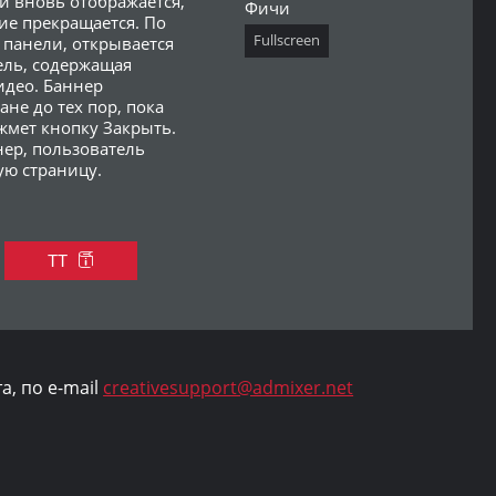
и вновь отображается,
Фичи
ие прекращается. По
Fullscreen
панели, открывается
ель, содержащая
идео. Баннер
ане до тех пор, пока
жмет кнопку Закрыть.
нер, пользователь
ую страницу.
ТТ
, по e-mail
creativesupport@admixer.net